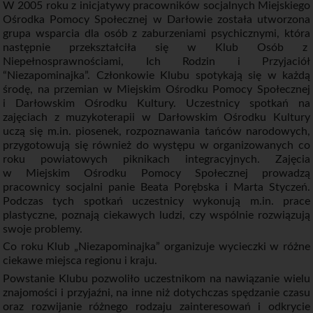
W 2005 roku z inicjatywy pracowników socjalnych Miejskiego
Ośrodka Pomocy Społecznej w Darłowie została utworzona
grupa wsparcia dla osób z zaburzeniami psychicznymi, która
następnie przekształciła się w Klub Osób z
Niepełnosprawnościami, Ich Rodzin i Przyjaciół
“Niezapominajka”. Członkowie Klubu spotykają się w każdą
środę, na przemian w Miejskim Ośrodku Pomocy Społecznej
i Darłowskim Ośrodku Kultury. Uczestnicy spotkań na
zajęciach z muzykoterapii w Darłowskim Ośrodku Kultury
uczą się m.in. piosenek, rozpoznawania tańców narodowych,
przygotowują się również do występu w organizowanych co
roku powiatowych piknikach integracyjnych. Zajęcia
w Miejskim Ośrodku Pomocy Społecznej prowadzą
pracownicy socjalni panie Beata Porębska i Marta Styczeń.
Podczas tych spotkań uczestnicy wykonują m.in. prace
plastyczne, poznają ciekawych ludzi, czy wspólnie rozwiązują
swoje problemy.
Co roku Klub „Niezapominajka” organizuje wycieczki w różne
ciekawe miejsca regionu i kraju.
Powstanie Klubu pozwoliło uczestnikom na nawiązanie wielu
znajomości i przyjaźni, na inne niż dotychczas spędzanie czasu
oraz rozwijanie różnego rodzaju zainteresowań i odkrycie