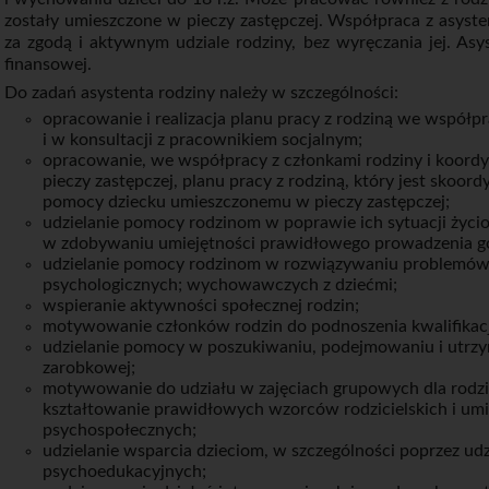
zostały umieszczone w pieczy zastępczej. Współpraca z asyst
za zgodą i aktywnym udziale rodziny, bez wyręczania jej. Asy
finansowej.
Do zadań asystenta rodziny należy w szczególności:
opracowanie i realizacja planu pracy z rodziną we współp
i w konsultacji z pracownikiem socjalnym;
opracowanie, we współpracy z członkami rodziny i koord
pieczy zastępczej, planu pracy z rodziną, który jest skoo
pomocy dziecku umieszczonemu w pieczy zastępczej;
udzielanie pomocy rodzinom w poprawie ich sytuacji życi
w zdobywaniu umiejętności prawidłowego prowadzenia 
udzielanie pomocy rodzinom w rozwiązywaniu problemów 
psychologicznych; wychowawczych z dziećmi;
wspieranie aktywności społecznej rodzin;
motywowanie członków rodzin do podnoszenia kwalifika
udzielanie pomocy w poszukiwaniu, podejmowaniu i utrz
zarobkowej;
motywowanie do udziału w zajęciach grupowych dla rodzi
kształtowanie prawidłowych wzorców rodzicielskich i umi
psychospołecznych;
udzielanie wsparcia dzieciom, w szczególności poprzez udz
psychoedukacyjnych;