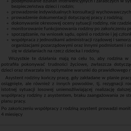
podejmowanie działań interwencyjnych i zaradczych w syt
bezpieczeństwa dzieci i rodzin;
prowadzenie indywidualnych konsultacji wychowawczych d
prowadzenie dokumentacji dotyczącej pracy z rodziną;
dokonywanie okresowej oceny sytuacji rodziny, nie rzadziej
monitorowanie funkcjonowania rodziny po zakończeniu pr
sporządzanie, na wniosek sądu, opinii o rodzinie i jej człon
współpraca z jednostkami administracji rządowej i samor
organizacjami pozarządowymi oraz innymi podmiotami i os
się w działaniach na rzecz dziecka i rodziny.
Wszystkie te działania mają na celu to, aby rodzina w p
potrafiła pokonywać trudności życiowe, zwłaszcza dotycz
dzieci oraz stwarzała im optymalne warunki do prawidłowego 
Asystent rodziny kończy pracę, gdy zakładane w planie pracy 
osiągnięte, ale również z innych powodów, tj. rezygnacji rod
istotnej sytuacji losowej uniemożliwiającej realizację dalsz
współpracy rodziny z asystentem, braku zaangażowania ze str
planu pracy.
Po zakończeniu współpracy z rodziną asystent prowadzi monito
4 miesięcy