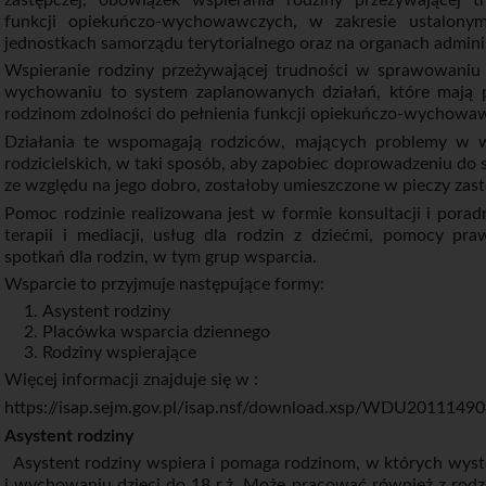
funkcji opiekuńczo-wychowawczych, w zakresie ustalon
jednostkach samorządu terytorialnego oraz na organach adminis
Wspieranie rodziny przeżywającej trudności w sprawowaniu o
wychowaniu to system zaplanowanych działań, które mają 
rodzinom zdolności do pełnienia funkcji opiekuńczo-wychowa
Działania te wspomagają rodziców, mających problemy w 
rodzicielskich, w taki sposób, aby zapobiec doprowadzeniu do sy
ze względu na jego dobro, zostałoby umieszczone w pieczy zast
Pomoc rodzinie realizowana jest w formie konsultacji i porad
terapii i mediacji, usług dla rodzin z dziećmi, pomocy pra
spotkań dla rodzin, w tym grup wsparcia.
Wsparcie to przyjmuje następujące formy:
Asystent rodziny
Placówka wsparcia dziennego
Rodziny wspierające
Więcej informacji znajduje się w :
https://isap.sejm.gov.pl/isap.nsf/download.xsp/WDU201114
Asystent rodziny
Asystent rodziny wspiera i pomaga rodzinom, w których wyst
i wychowaniu dzieci do 18 r.ż. Może pracować również z rodzi