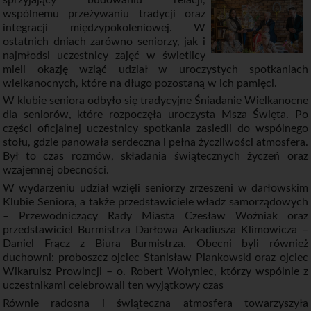
wspólnemu przeżywaniu tradycji oraz
integracji międzypokoleniowej. W
ostatnich dniach zarówno seniorzy, jak i
najmłodsi uczestnicy zajęć w świetlicy
mieli okazję wziąć udział w uroczystych spotkaniach
wielkanocnych, które na długo pozostaną w ich pamięci.
W klubie seniora odbyło się tradycyjne Śniadanie Wielkanocne
dla seniorów, które rozpoczęła uroczysta Msza Święta. Po
części oficjalnej uczestnicy spotkania zasiedli do wspólnego
stołu, gdzie panowała serdeczna i pełna życzliwości atmosfera.
Był to czas rozmów, składania świątecznych życzeń oraz
wzajemnej obecności.
W wydarzeniu udział wzięli seniorzy zrzeszeni w darłowskim
Klubie Seniora, a także przedstawiciele władz samorządowych
– Przewodniczący Rady Miasta Czesław Woźniak oraz
przedstawiciel Burmistrza Darłowa Arkadiusza Klimowicza –
Daniel Frącz z Biura Burmistrza. Obecni byli również
duchowni: proboszcz ojciec Stanisław Piankowski oraz ojciec
Wikaruisz Prowincji – o. Robert Wołyniec, którzy wspólnie z
uczestnikami celebrowali ten wyjątkowy czas
Równie radosna i świąteczna atmosfera towarzyszyła