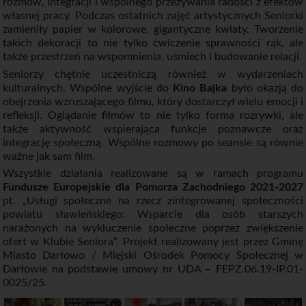
rozmów, integracji i wspólnego przeżywania radości z efektów
własnej pracy. Podczas ostatnich zajęć artystycznych Seniorki
zamieniły papier w kolorowe, gigantyczne kwiaty. Tworzenie
takich dekoracji to nie tylko ćwiczenie sprawności rąk, ale
także przestrzeń na wspomnienia, uśmiech i budowanie relacji.
Seniorzy chętnie uczestniczą również w wydarzeniach
kulturalnych. Wspólne wyjście do
Kino Bajka
było okazją do
obejrzenia wzruszającego filmu, który dostarczył wielu emocji i
refleksji. Oglądanie filmów to nie tylko forma rozrywki, ale
także aktywność wspierająca funkcje poznawcze oraz
integrację społeczną. Wspólne rozmowy po seansie są równie
ważne jak sam film.
Wszystkie działania realizowane są w ramach programu
Fundusze Europejskie dla Pomorza Zachodniego 2021-2027
pt. „Usługi społeczne na rzecz zintegrowanej społeczności
powiatu sławieńskiego: Wsparcie dla osób starszych
narażonych na wykluczenie społeczne poprzez zwiększenie
ofert w Klubie Seniora”. Projekt realizowany jest przez Gminę
Miasto Darłowo / Miejski Ośrodek Pomocy Społecznej w
Darłowie na podstawie umowy nr UDA – FEPZ.06.19-IP.01-
0025/25.