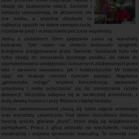
okazję do budowania relacji. Seniorki i
Seniorzy udowadniają, że aktywność nie
zna wieku, a wspólne działania to
najlepszy sposób na dobre samopoczucie,
rozwijanie pasji i wzmacnianie poczucia wspólnoty.
Jedną z ulubionych form spędzania czasu są warsztaty
kulinarne. Tym razem na stołach królowało spaghetti
bolognese przygotowane przez Seniorki. Spotkanie było nie
tylko okazją do stworzenia pysznego posiłku, ale także do
zaprezentowania umiejętności kulinarnych zdobywanych przez
lata – zarówno zawodowo, jak i hobbystycznie. W trakcie
zajęć nie brakuje również ćwiczeń pamięci. Regularna
„gimnastyka mózgu” wspiera koncentrację, sprawność
umysłową i może przyczyniać się do zmniejszenia ryzyka
demencji. Wszystko odbywa się w serdecznej atmosferze, z
dużą dawką humoru i przy filiżance ciepłej herbaty.
Dużym zainteresowaniem cieszą się także zajęcia arteterapii
oraz warsztaty ceramiczne. Pod okiem instruktora Seniorzy
tworzą urocze, gliniane „kurki”, które stają się wyjątkowymi
pamiątkami. Praca z gliną pozwala na wyciszenie, rozwija
wyobraźnię i wspiera sprawność manualną. To również czas